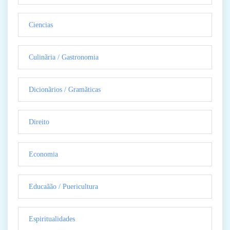
Ciencias
Culinãria / Gastronomia
Dicionãrios / Gramãticas
Direito
Economia
Educaãão / Puericultura
Espiritualidades