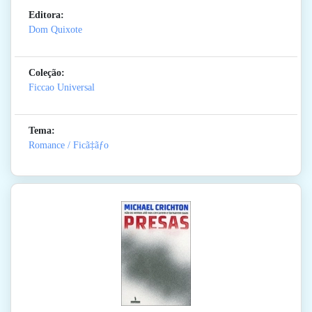
Editora:
Dom Quixote
Coleção:
Ficcao Universal
Tema:
Romance / Ficã‡ãƒo