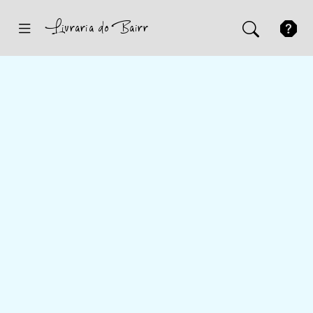
Inicio
Sugestões
Novidades
Promoções
Contactos
Iniciar Sessão