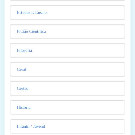
Estudos E Ensaio
Ficãão Cientifica
Filosofia
Geral
Gestão
Historia
Infantil / Juvenil