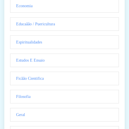
Economia
Educaãão / Puericultura
Espiritualidades
Estudos E Ensaio
Ficãão Cientifica
Filosofia
Geral