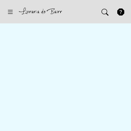
Inicio
Sugestões
Novidades
Promoções
Contactos
Iniciar Sessão