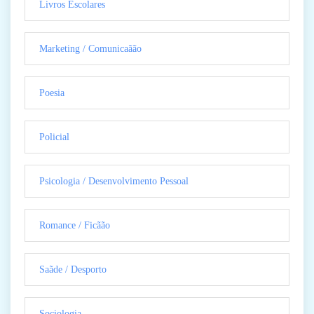
Livros Escolares
Marketing / Comunicaãão
Poesia
Policial
Psicologia / Desenvolvimento Pessoal
Romance / Ficãão
Saãde / Desporto
Sociologia