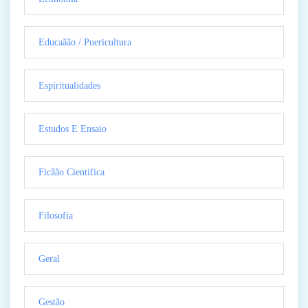
Educaãão / Puericultura
Espiritualidades
Estudos E Ensaio
Ficãão Cientifica
Filosofia
Geral
Gestão