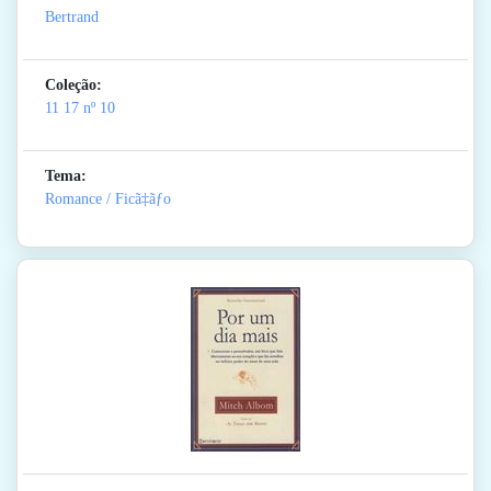
Bertrand
Coleção:
11 17
nº 10
Tema:
Romance / Ficã‡ãƒo