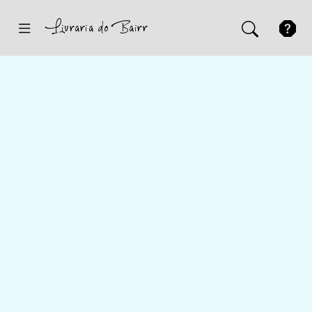
Inicio
Sugestões
Novidades
Promoções
Contactos
Iniciar Sessão