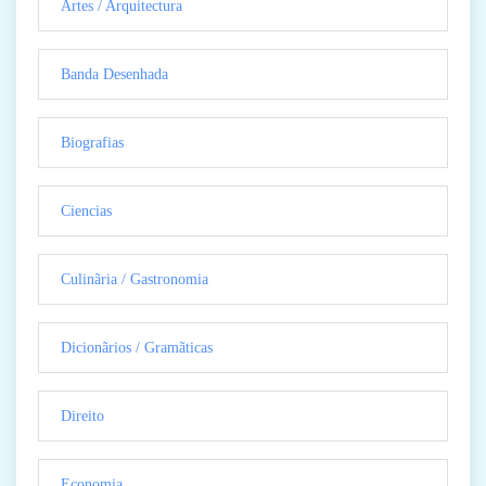
Artes / Arquitectura
Banda Desenhada
Biografias
Ciencias
Culinãria / Gastronomia
Dicionãrios / Gramãticas
Direito
Economia