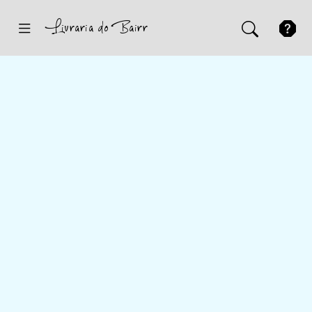
Inicio
Sugestões
Novidades
Promoções
Contactos
Iniciar Sessão