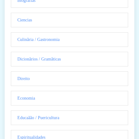
Biografias
Ciencias
Culinãria / Gastronomia
Dicionãrios / Gramãticas
Direito
Economia
Educaãão / Puericultura
Espiritualidades