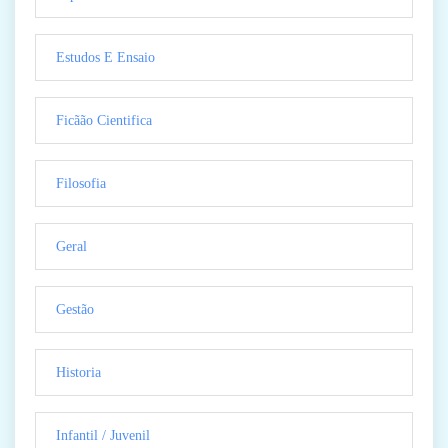
Estudos E Ensaio
Ficãão Cientifica
Filosofia
Geral
Gestão
Historia
Infantil / Juvenil