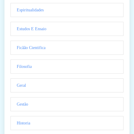
Espiritualidades
Estudos E Ensaio
Ficãão Cientifica
Filosofia
Geral
Gestão
Historia