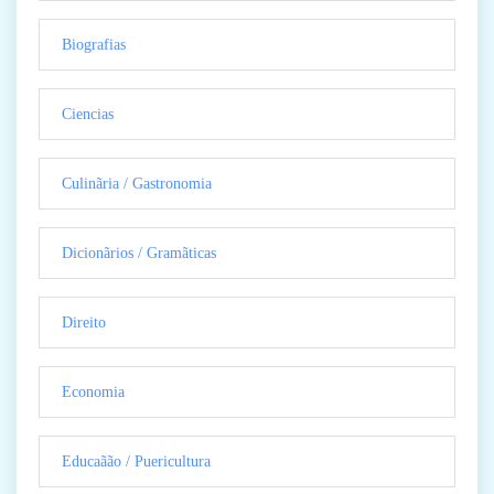
Biografias
Ciencias
Culinãria / Gastronomia
Dicionãrios / Gramãticas
Direito
Economia
Educaãão / Puericultura