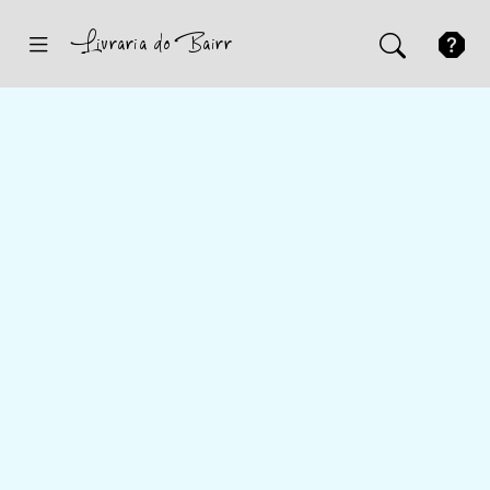
Inicio
Sugestões
Novidades
Promoções
Contactos
Iniciar Sessão