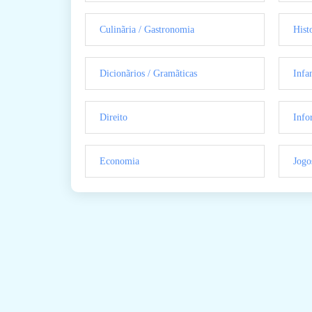
Culinãria / Gastronomia
Hist
Dicionãrios / Gramãticas
Infan
Direito
Info
Economia
Jogo