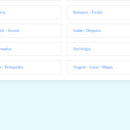
oria
Romance / Ficãão
til / Juvenil
Saãde / Desporto
rmatica
Sociologia
s / Brinquedos
Viagens / Guias / Mapas