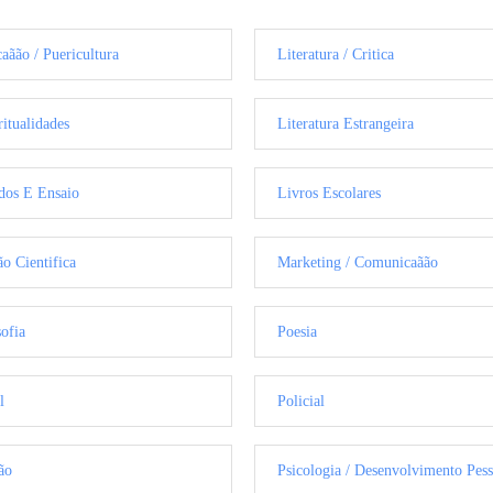
aãão / Puericultura
Literatura / Critica
ritualidades
Literatura Estrangeira
dos E Ensaio
Livros Escolares
ão Cientifica
Marketing / Comunicaãão
sofia
Poesia
l
Policial
ão
Psicologia / Desenvolvimento Pess