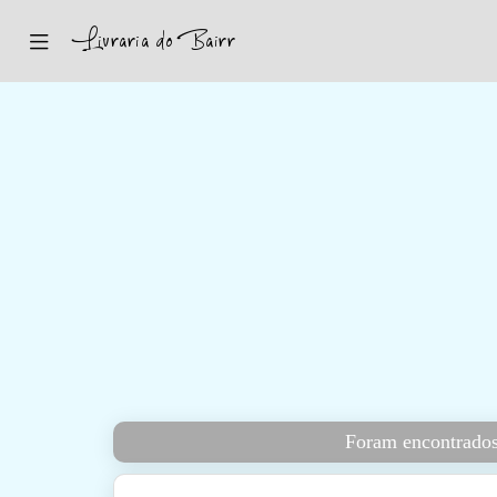
Inicio
Sugestões
Novidades
Promoções
Contactos
Iniciar Sessão
Foram encontrados 