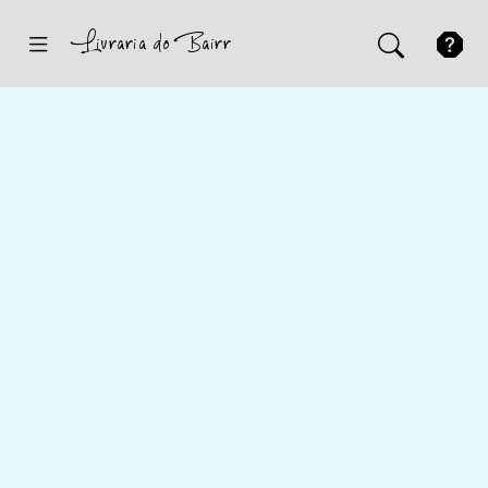
Inicio
Sugestões
Novidades
Promoções
Contactos
Iniciar Sessão