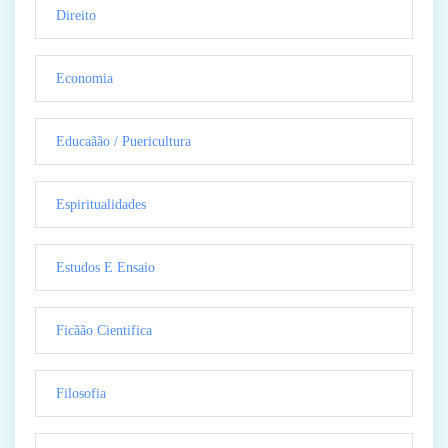
Direito
Economia
Educaãão / Puericultura
Espiritualidades
Estudos E Ensaio
Ficãão Cientifica
Filosofia