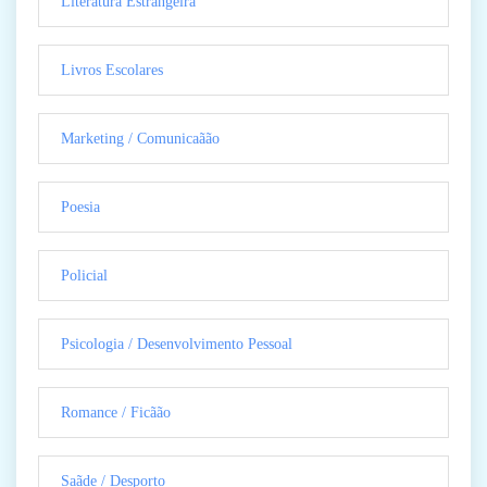
Literatura Estrangeira
Livros Escolares
Marketing / Comunicaãão
Poesia
Policial
Psicologia / Desenvolvimento Pessoal
Romance / Ficãão
Saãde / Desporto