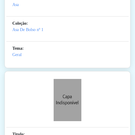
Asa
Coleção:
Asa De Bolso
nº 1
Tema:
Geral
Titulo: