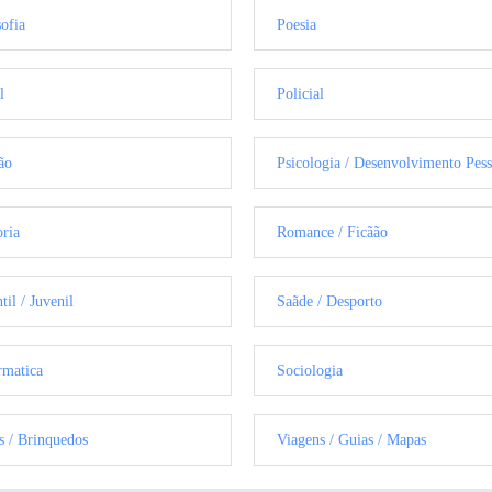
sofia
Poesia
l
Policial
ão
Psicologia / Desenvolvimento Pess
oria
Romance / Ficãão
til / Juvenil
Saãde / Desporto
rmatica
Sociologia
s / Brinquedos
Viagens / Guias / Mapas