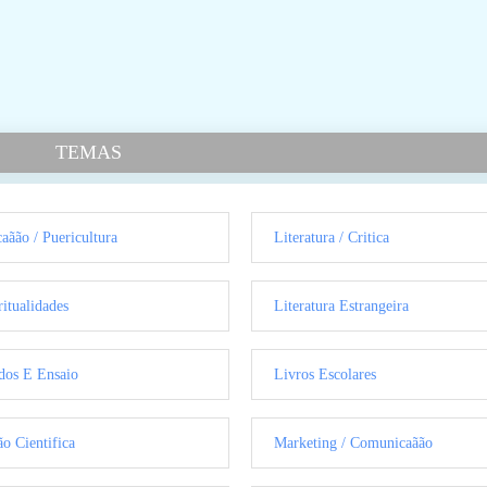
TEMAS
aãão / Puericultura
Literatura / Critica
ritualidades
Literatura Estrangeira
dos E Ensaio
Livros Escolares
ão Cientifica
Marketing / Comunicaãão