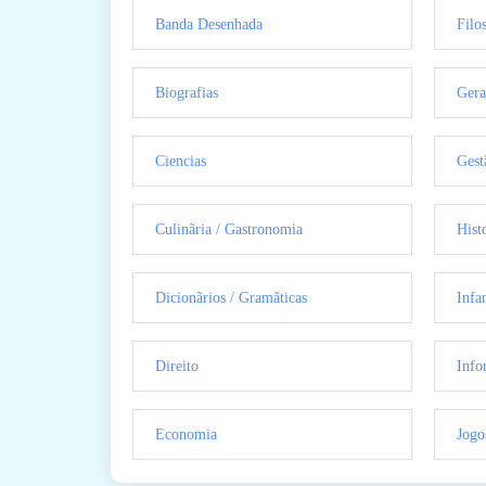
Banda Desenhada
Filo
Biografias
Gera
Ciencias
Gest
Culinãria / Gastronomia
Hist
Dicionãrios / Gramãticas
Infan
Direito
Info
Economia
Jogo