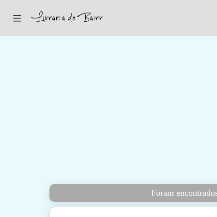
Inicio
Sugestões
Novidades
Promoções
Contactos
Iniciar Sessão
Foram encontrados