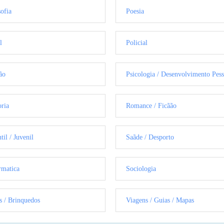
sofia
Poesia
l
Policial
ão
Psicologia / Desenvolvimento Pess
oria
Romance / Ficãão
til / Juvenil
Saãde / Desporto
rmatica
Sociologia
s / Brinquedos
Viagens / Guias / Mapas