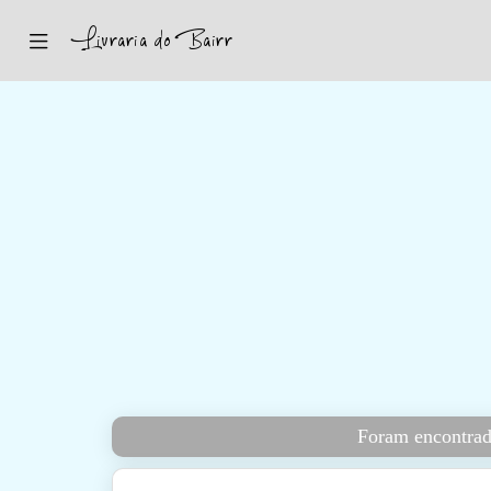
Inicio
Sugestões
Novidades
Promoções
Contactos
Iniciar Sessão
Foram encontrad