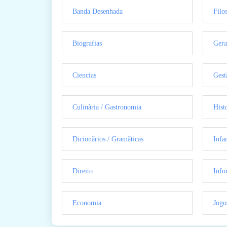
Banda Desenhada
Filo
Biografias
Gera
Ciencias
Gest
Culinãria / Gastronomia
Hist
Dicionãrios / Gramãticas
Infan
Direito
Info
Economia
Jogo