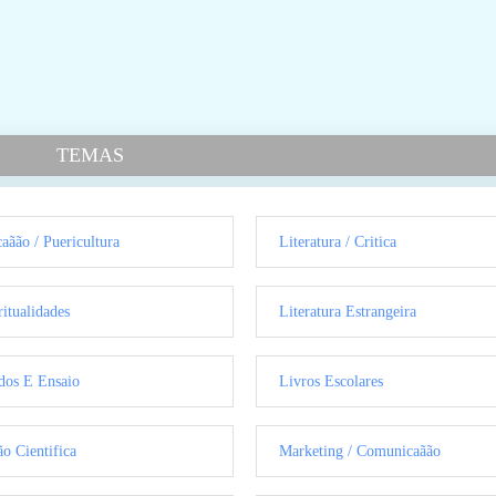
TEMAS
aãão / Puericultura
Literatura / Critica
ritualidades
Literatura Estrangeira
dos E Ensaio
Livros Escolares
ão Cientifica
Marketing / Comunicaãão