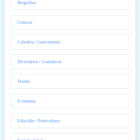
Biografias
Ciencias
Culinãria / Gastronomia
Dicionãrios / Gramãticas
Direito
Economia
Educaãão / Puericultura