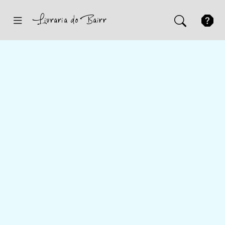
Inicio
Sugestões
Novidades
Promoções
Contactos
Iniciar Sessão