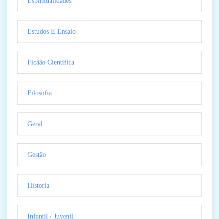
Espiritualidades
Estudos E Ensaio
Ficãão Cientifica
Filosofia
Geral
Gestão
Historia
Infantil / Juvenil