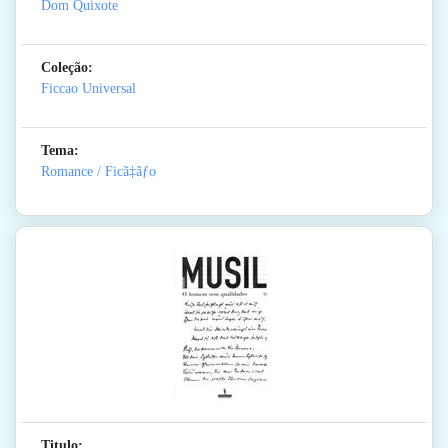
Dom Quixote
Coleção:
Ficcao Universal
Tema:
Romance / Ficã‡ãƒo
Titulo: