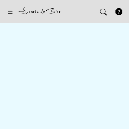
Inicio
Sugestões
Novidades
Promoções
Contactos
Iniciar Sessão