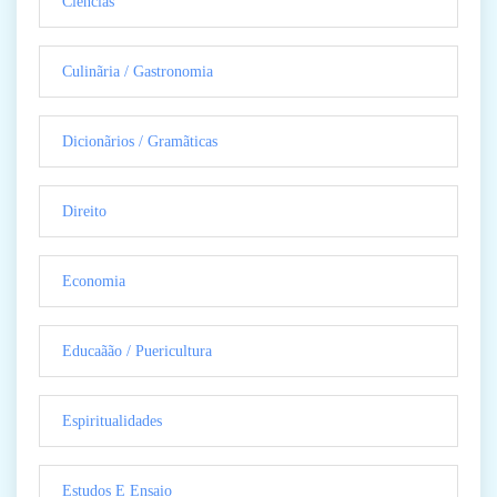
Ciencias
Culinãria / Gastronomia
Dicionãrios / Gramãticas
Direito
Economia
Educaãão / Puericultura
Espiritualidades
Estudos E Ensaio