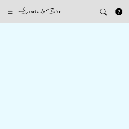
Inicio
Sugestões
Novidades
Promoções
Contactos
Iniciar Sessão