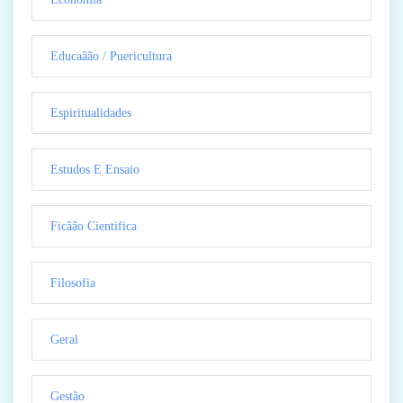
Educaãão / Puericultura
Espiritualidades
Estudos E Ensaio
Ficãão Cientifica
Filosofia
Geral
Gestão