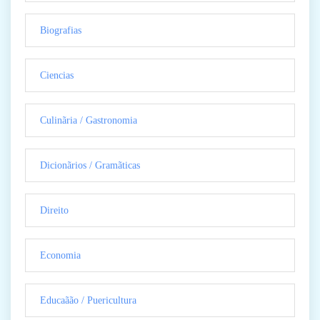
Biografias
Ciencias
Culinãria / Gastronomia
Dicionãrios / Gramãticas
Direito
Economia
Educaãão / Puericultura