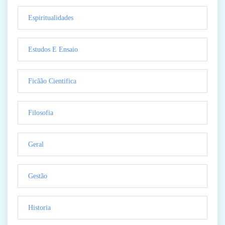
Espiritualidades
Estudos E Ensaio
Ficãão Cientifica
Filosofia
Geral
Gestão
Historia