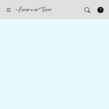
Inicio
Sugestões
Novidades
Promoções
Contactos
Iniciar Sessão