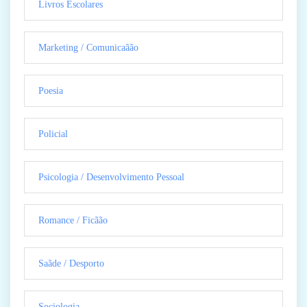
Livros Escolares
Marketing / Comunicaãão
Poesia
Policial
Psicologia / Desenvolvimento Pessoal
Romance / Ficãão
Saãde / Desporto
Sociologia