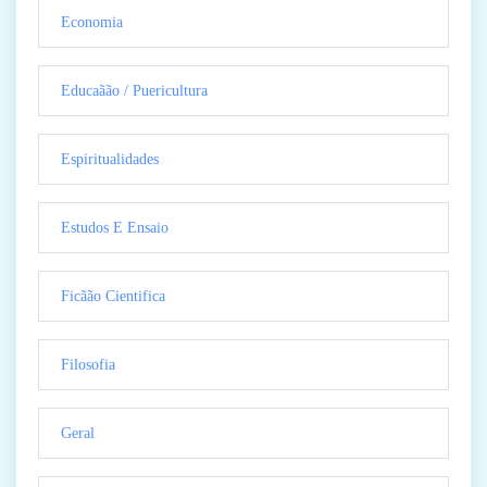
Economia
Educaãão / Puericultura
Espiritualidades
Estudos E Ensaio
Ficãão Cientifica
Filosofia
Geral