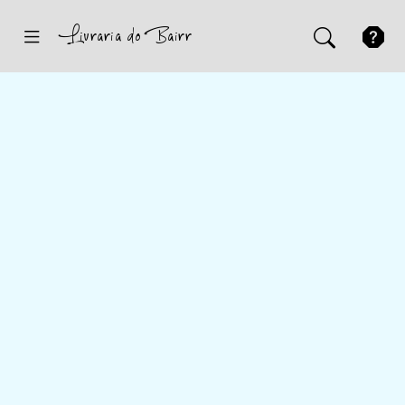
Inicio
Sugestões
Novidades
Promoções
Contactos
Iniciar Sessão