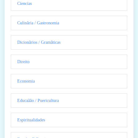
Ciencias
Culinãria / Gastronomia
Dicionãrios / Gramãticas
Direito
Economia
Educaãão / Puericultura
Espiritualidades