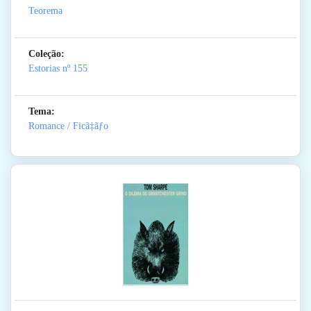
Teorema
Coleção:
Estorias
nº 155
Tema:
Romance / Ficã‡ãƒo