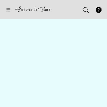
Inicio
Sugestões
Novidades
Promoções
Contactos
Iniciar Sessão