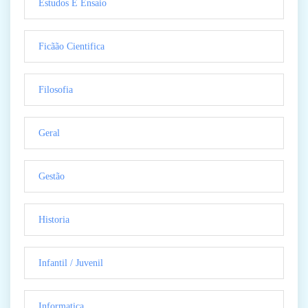
Estudos E Ensaio
Ficãão Cientifica
Filosofia
Geral
Gestão
Historia
Infantil / Juvenil
Informatica