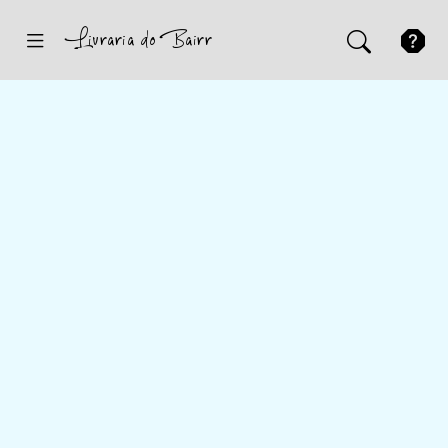
Inicio
Sugestões
Novidades
Promoções
Contactos
Iniciar Sessão