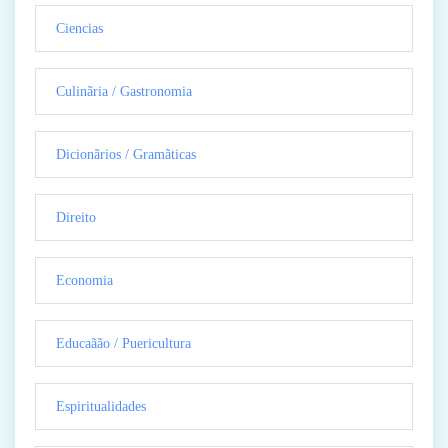
Ciencias
Culinãria / Gastronomia
Dicionãrios / Gramãticas
Direito
Economia
Educaãão / Puericultura
Espiritualidades