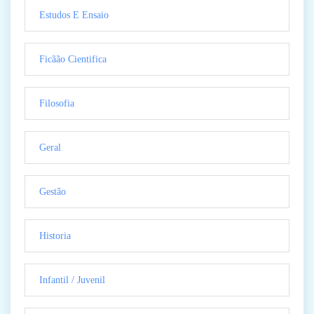
Estudos E Ensaio
Ficãão Cientifica
Filosofia
Geral
Gestão
Historia
Infantil / Juvenil