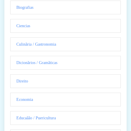
Biografias
Ciencias
Culinãria / Gastronomia
Dicionãrios / Gramãticas
Direito
Economia
Educaãão / Puericultura