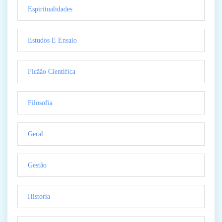
Espiritualidades
Estudos E Ensaio
Ficãão Cientifica
Filosofia
Geral
Gestão
Historia