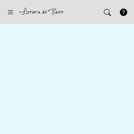
Inicio
Sugestões
Novidades
Promoções
Contactos
Iniciar Sessão