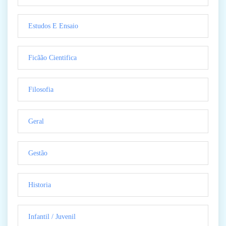
Estudos E Ensaio
Ficãão Cientifica
Filosofia
Geral
Gestão
Historia
Infantil / Juvenil