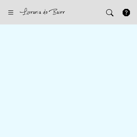
Inicio
Sugestões
Novidades
Promoções
Contactos
Iniciar Sessão