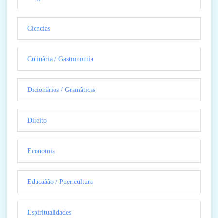
Ciencias
Culinãria / Gastronomia
Dicionãrios / Gramãticas
Direito
Economia
Educaãão / Puericultura
Espiritualidades