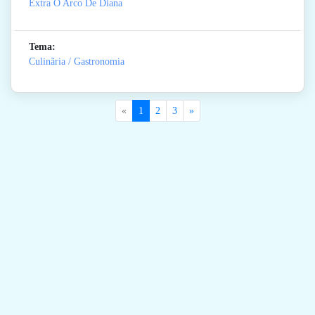
Extra O Arco De Diana
Tema:
Culinãria / Gastronomia
«
1
2
3
»