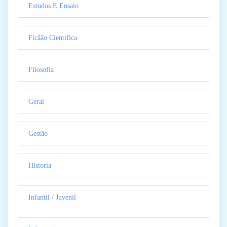
Estudos E Ensaio
Ficãão Cientifica
Filosofia
Geral
Gestão
Historia
Infantil / Juvenil