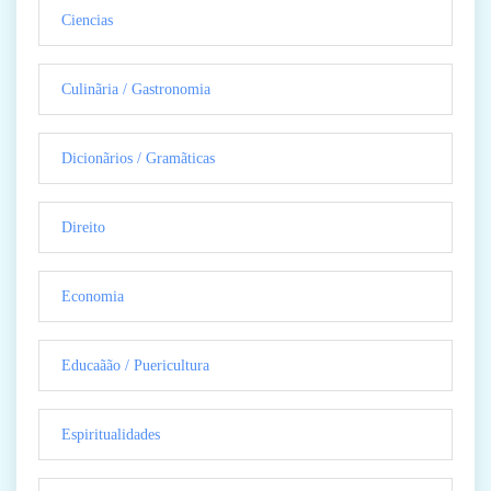
Ciencias
Culinãria / Gastronomia
Dicionãrios / Gramãticas
Direito
Economia
Educaãão / Puericultura
Espiritualidades