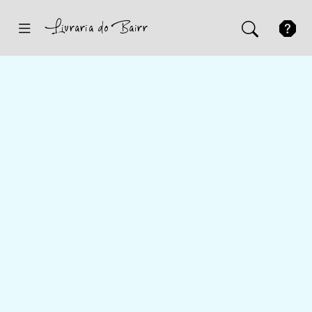
Inicio
Sugestões
Novidades
Promoções
Contactos
Iniciar Sessão