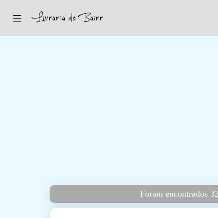
Inicio
Sugestões
Novidades
Promoções
Contactos
Iniciar Sessão
Foram encontrados 32 