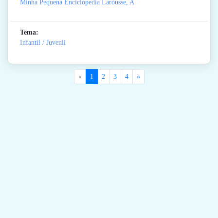
Minha Pequena Enciclopedia Larousse, A
Tema:
Infantil / Juvenil
«
1
2
3
4
»