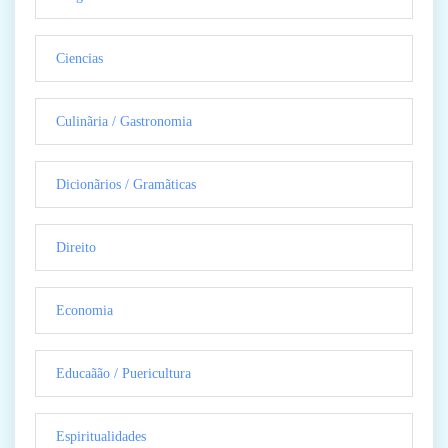
Ciencias
Culinãria / Gastronomia
Dicionãrios / Gramãticas
Direito
Economia
Educaãão / Puericultura
Espiritualidades