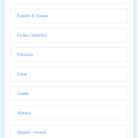
Estudos E Ensaio
Ficãão Cientifica
Filosofia
Geral
Gestão
Historia
Infantil / Juvenil