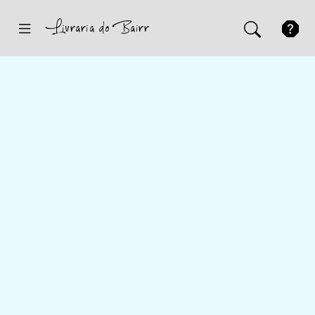
Inicio
Sugestões
Novidades
Promoções
Contactos
Iniciar Sessão