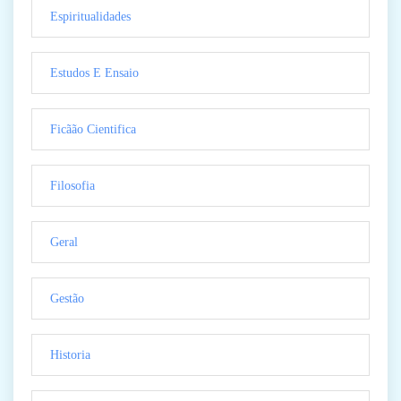
Espiritualidades
Estudos E Ensaio
Ficãão Cientifica
Filosofia
Geral
Gestão
Historia