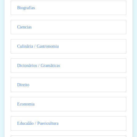
Biografias
Ciencias
Culinãria / Gastronomia
Dicionãrios / Gramãticas
Direito
Economia
Educaãão / Puericultura