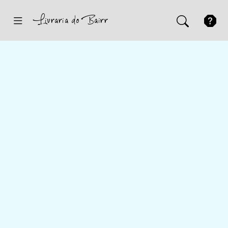
Inicio
Sugestões
Novidades
Promoções
Contactos
Iniciar Sessão