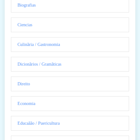
Biografias
Ciencias
Culinãria / Gastronomia
Dicionãrios / Gramãticas
Direito
Economia
Educaãão / Puericultura