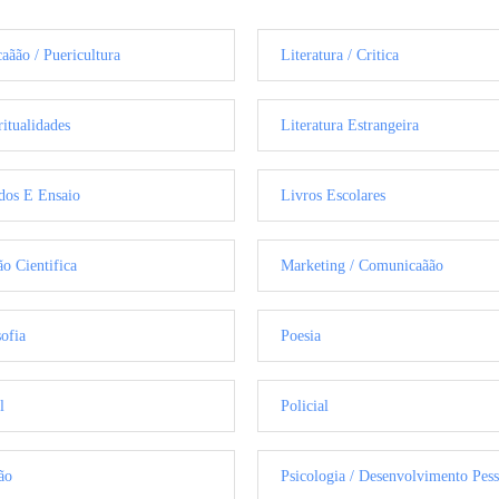
aãão / Puericultura
Literatura / Critica
ritualidades
Literatura Estrangeira
dos E Ensaio
Livros Escolares
ão Cientifica
Marketing / Comunicaãão
sofia
Poesia
l
Policial
ão
Psicologia / Desenvolvimento Pess