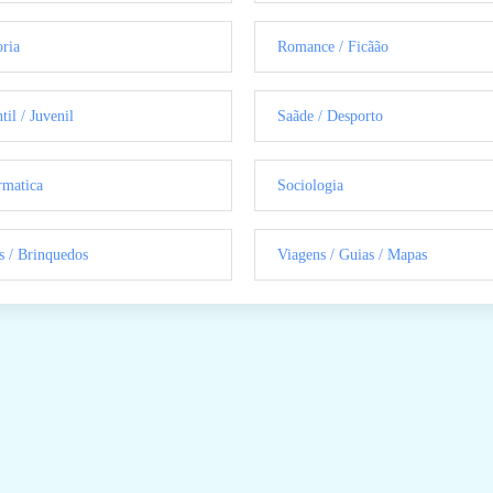
oria
Romance / Ficãão
til / Juvenil
Saãde / Desporto
rmatica
Sociologia
s / Brinquedos
Viagens / Guias / Mapas