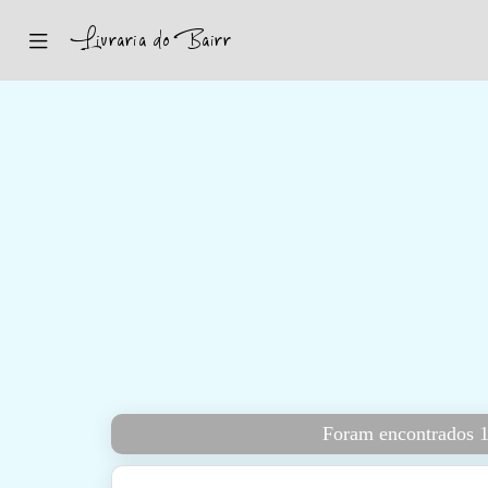
Inicio
Sugestões
Novidades
Promoções
Contactos
Iniciar Sessão
Foram encontrados 1