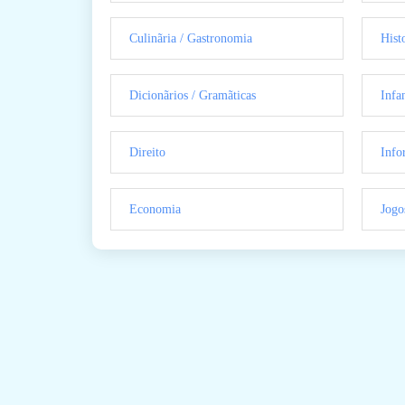
Culinãria / Gastronomia
Hist
Dicionãrios / Gramãticas
Infan
Direito
Info
Economia
Jogo