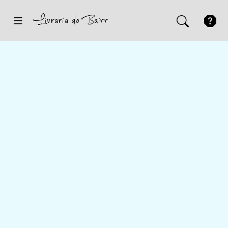
Inicio
Sugestões
Novidades
Promoções
Contactos
Iniciar Sessão