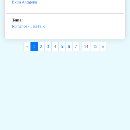
Extra Antigona
Tema:
Romance / Ficã‡ãƒo
..
«
1
2
3
4
5
6
7
14
15
»