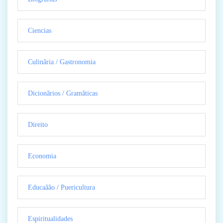
Ciencias
Culinãria / Gastronomia
Dicionãrios / Gramãticas
Direito
Economia
Educaãão / Puericultura
Espiritualidades