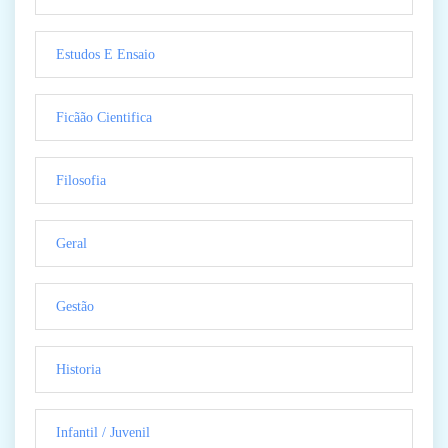
Estudos E Ensaio
Ficãão Cientifica
Filosofia
Geral
Gestão
Historia
Infantil / Juvenil