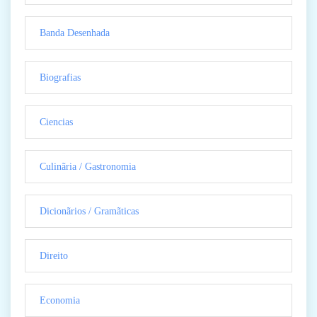
Banda Desenhada
Biografias
Ciencias
Culinãria / Gastronomia
Dicionãrios / Gramãticas
Direito
Economia