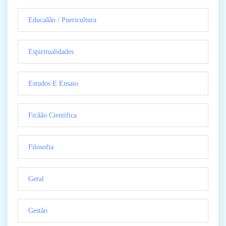
Educaãão / Puericultura
Espiritualidades
Estudos E Ensaio
Ficãão Cientifica
Filosofia
Geral
Gestão