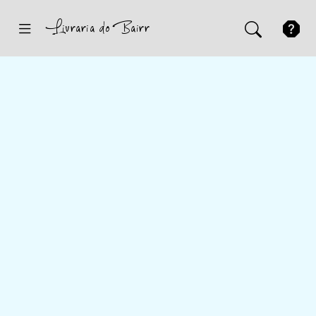
Inicio
Sugestões
Novidades
Promoções
Contactos
Iniciar Sessão