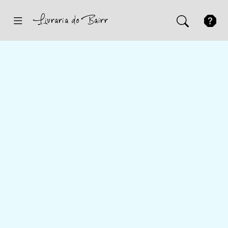
Inicio
Sugestões
Novidades
Promoções
Contactos
Iniciar Sessão