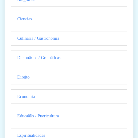
Ciencias
Culinãria / Gastronomia
Dicionãrios / Gramãticas
Direito
Economia
Educaãão / Puericultura
Espiritualidades