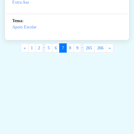
Extra Asa
Tema:
Apoio Escolar
..
..
«
1
2
5
6
7
8
9
265
266
»