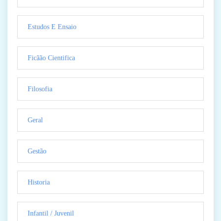
Estudos E Ensaio
Ficãão Cientifica
Filosofia
Geral
Gestão
Historia
Infantil / Juvenil