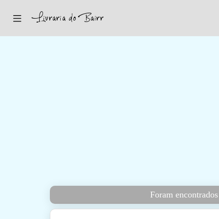
Inicio
Sugestões
Novidades
Promoções
Contactos
Iniciar Sessão
Foram encontrados 