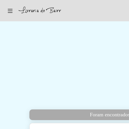
Inicio
Sugestões
Novidades
Promoções
Contactos
Iniciar Sessão
Foram encontrados