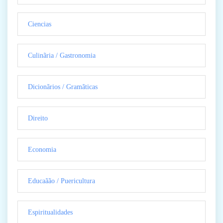
Ciencias
Culinãria / Gastronomia
Dicionãrios / Gramãticas
Direito
Economia
Educaãão / Puericultura
Espiritualidades