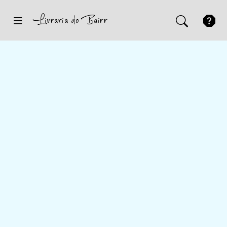
Inicio
Sugestões
Novidades
Promoções
Contactos
Iniciar Sessão