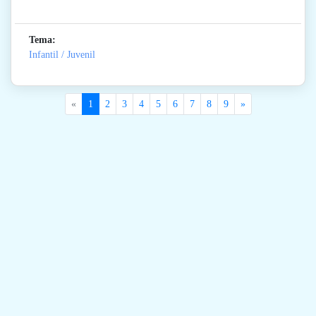
Tema:
Infantil / Juvenil
«
1
2
3
4
5
6
7
8
9
»