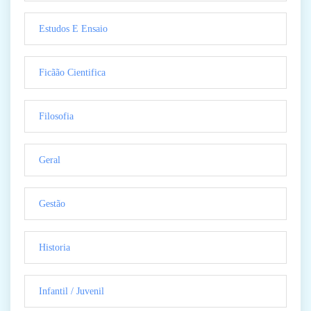
Estudos E Ensaio
Ficãão Cientifica
Filosofia
Geral
Gestão
Historia
Infantil / Juvenil