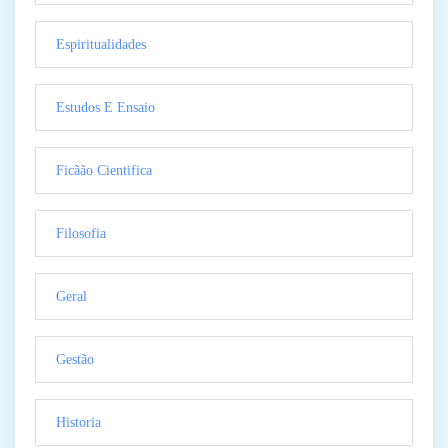
Espiritualidades
Estudos E Ensaio
Ficãão Cientifica
Filosofia
Geral
Gestão
Historia