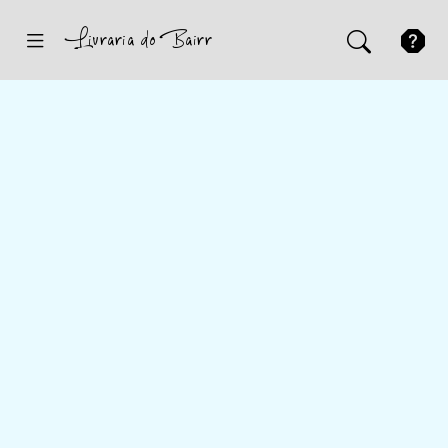
Inicio
Sugestões
Novidades
Promoções
Contactos
Iniciar Sessão