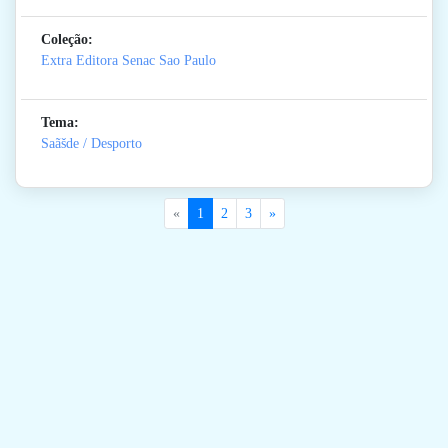
Coleção:
Extra Editora Senac Sao Paulo
Tema:
Saãšde / Desporto
«
1
2
3
»