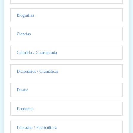
Biografias
Ciencias
Culinãria / Gastronomia
Dicionãrios / Gramãticas
Direito
Economia
Educaãão / Puericultura