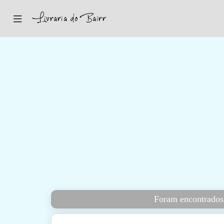
Inicio
Sugestões
Novidades
Promoções
Contactos
Iniciar Sessão
Foram encontrados 