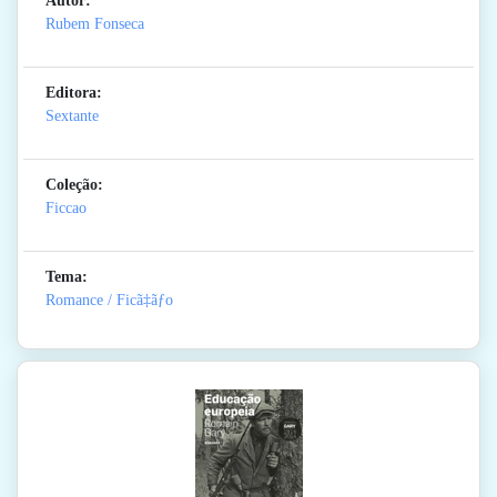
Autor:
Rubem Fonseca
Editora:
Sextante
Coleção:
Ficcao
Tema:
Romance / Ficã‡ãƒo