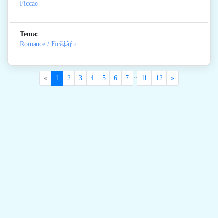
Ficcao
Tema:
Romance / Ficã‡ãƒo
..
«
1
2
3
4
5
6
7
11
12
»