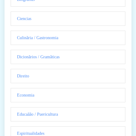
Ciencias
Culinãria / Gastronomia
Dicionãrios / Gramãticas
Direito
Economia
Educaãão / Puericultura
Espiritualidades