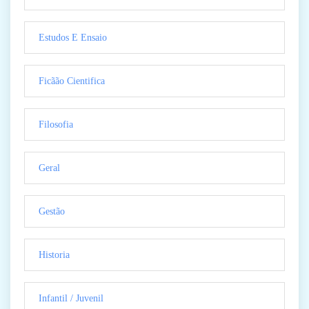
Estudos E Ensaio
Ficãão Cientifica
Filosofia
Geral
Gestão
Historia
Infantil / Juvenil