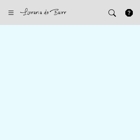
Inicio
Sugestões
Novidades
Promoções
Contactos
Iniciar Sessão