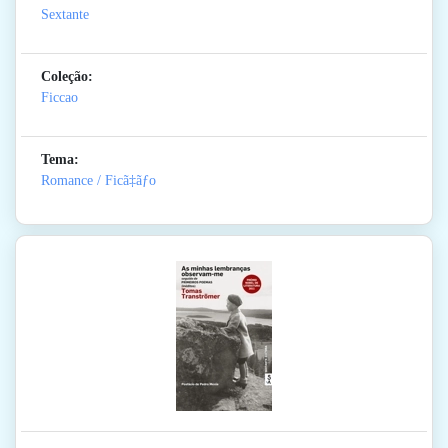
Sextante
Coleção:
Ficcao
Tema:
Romance / Ficã‡ãƒo