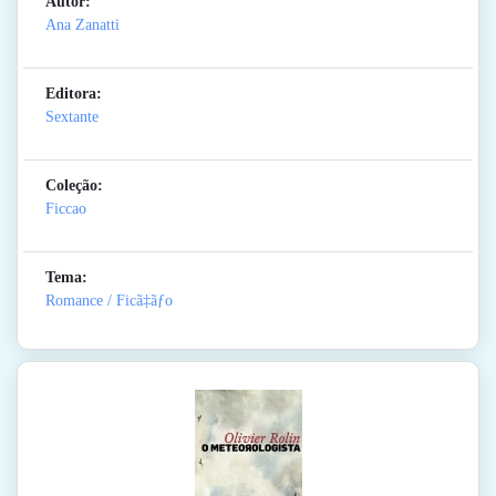
Autor:
Ana Zanatti
Editora:
Sextante
Coleção:
Ficcao
Tema:
Romance / Ficã‡ãƒo