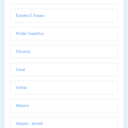
Estudos E Ensaio
Ficãão Cientifica
Filosofia
Geral
Gestão
Historia
Infantil / Juvenil