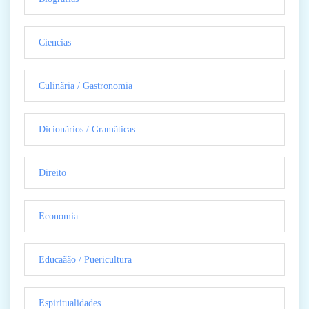
Ciencias
Culinãria / Gastronomia
Dicionãrios / Gramãticas
Direito
Economia
Educaãão / Puericultura
Espiritualidades