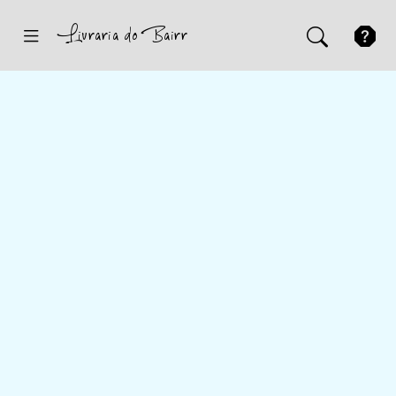
Inicio
Sugestões
Novidades
Promoções
Contactos
Iniciar Sessão