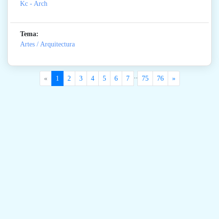
Kc - Arch
Tema:
Artes / Arquitectura
..
«
1
2
3
4
5
6
7
75
76
»