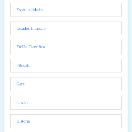
Espiritualidades
Estudos E Ensaio
Ficãão Cientifica
Filosofia
Geral
Gestão
Historia