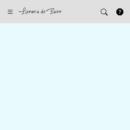
Inicio
Sugestões
Novidades
Promoções
Contactos
Iniciar Sessão