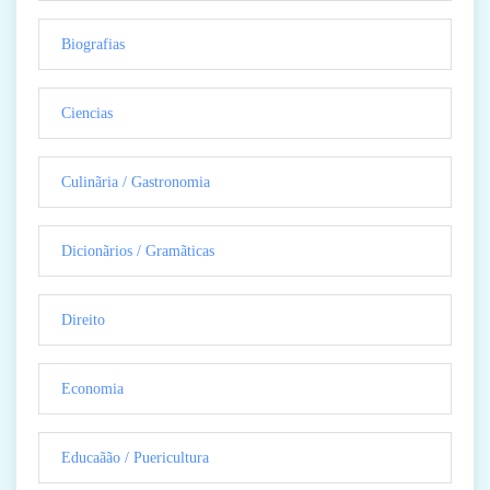
Biografias
Ciencias
Culinãria / Gastronomia
Dicionãrios / Gramãticas
Direito
Economia
Educaãão / Puericultura