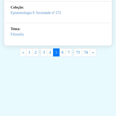
Coleção:
Epistemologia E Sociedade
nº 272
Tema:
Filosofia
..
..
«
1
2
3
4
5
6
7
73
74
»