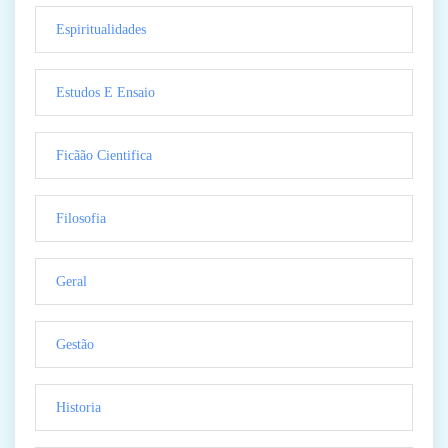
Espiritualidades
Estudos E Ensaio
Ficãão Cientifica
Filosofia
Geral
Gestão
Historia