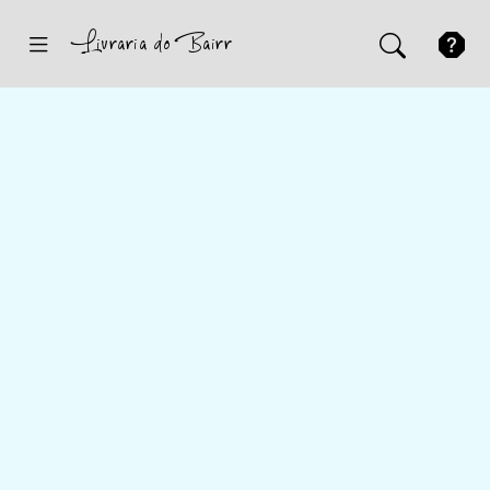
Inicio
Sugestões
Novidades
Promoções
Contactos
Iniciar Sessão