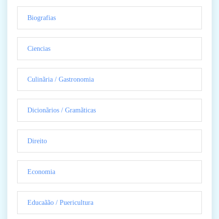
Biografias
Ciencias
Culinãria / Gastronomia
Dicionãrios / Gramãticas
Direito
Economia
Educaãão / Puericultura