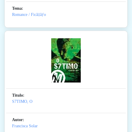
Tema:
Romance / Ficã‡ãƒo
Titulo:
S7TIMO, O
Autor:
Francisca Solar