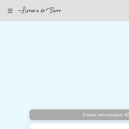
Inicio
Sugestões
Novidades
Promoções
Contactos
Iniciar Sessão
Foram encontrados 40