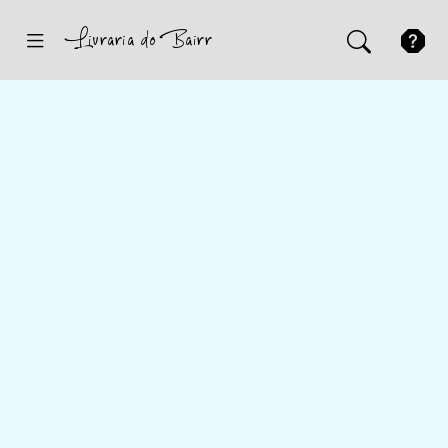
Inicio
Sugestões
Novidades
Promoções
Contactos
Iniciar Sessão