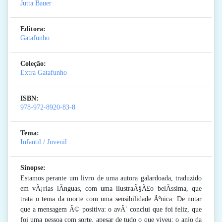
Jutta Bauer
Editora:
Gatafunho
Coleção:
Extra Gatafunho
ISBN:
978-972-8920-83-8
Tema:
Infantil / Juvenil
Sinopse:
Estamos perante um livro de uma autora galardoada, traduzido
em vÃ¡rias lÃ­nguas, com uma ilustraÃ§Ã£o belÃ­ssima, que
trata o tema da morte com uma sensibilidade Ãºnica. De notar
que a mensagem Ã© positiva: o avÃ´ conclui que foi feliz, que
foi uma pessoa com sorte, apesar de tudo o que viveu; o anjo da