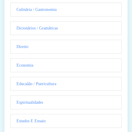
Culinãria / Gastronomia
Dicionãrios / Gramãticas
Direito
Economia
Educaãão / Puericultura
Espiritualidades
Estudos E Ensaio