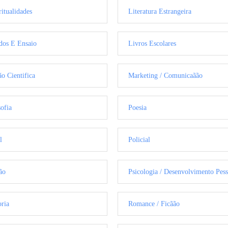
ritualidades
Literatura Estrangeira
dos E Ensaio
Livros Escolares
ão Cientifica
Marketing / Comunicaãão
sofia
Poesia
l
Policial
ão
Psicologia / Desenvolvimento Pess
oria
Romance / Ficãão