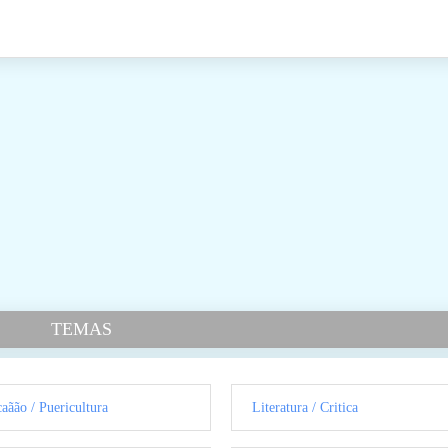
TEMAS
aãão / Puericultura
Literatura / Critica