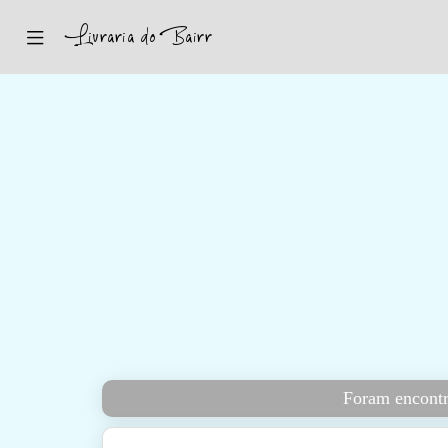
Inicio
Sugestões
Novidades
Promoções
Contactos
Iniciar Sessão
Foram encontra