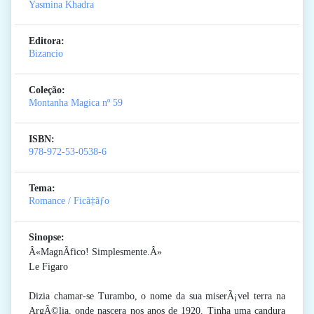
Yasmina Khadra
Editora:
Bizancio
Coleção:
Montanha Magica
nº 59
ISBN:
978-972-53-0538-6
Tema:
Romance / Ficã‡ãƒo
Sinopse:
Â«MagnÃ­fico! Simplesmente.Â»
Le Figaro
Dizia chamar-se Turambo, o nome da sua miserÃ¡vel terra na
ArgÃ©lia, onde nascera nos anos de 1920. Tinha uma candura