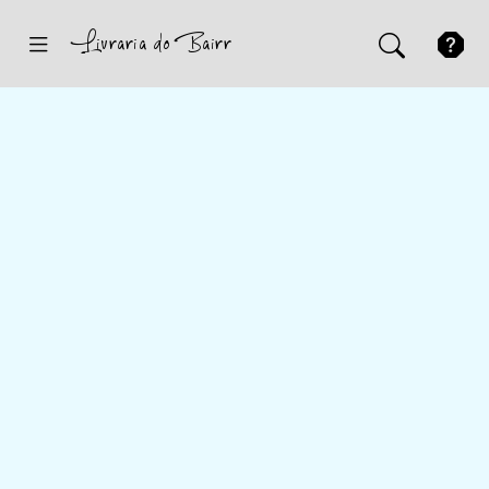
Inicio
Sugestões
Novidades
Promoções
Contactos
Iniciar Sessão