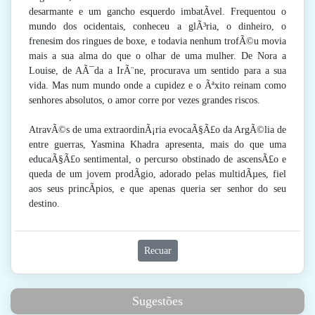
desarmante e um gancho esquerdo imbatÃ­vel. Frequentou o
mundo dos ocidentais, conheceu a glÃ³ria, o dinheiro, o
frenesim dos ringues de boxe, e todavia nenhum trofÃ©u movia
mais a sua alma do que o olhar de uma mulher. De Nora a
Louise, de AÃ¯da a IrÃ¨ne, procurava um sentido para a sua
vida. Mas num mundo onde a cupidez e o Ãªxito reinam como
senhores absolutos, o amor corre por vezes grandes riscos.
AtravÃ©s de uma extraordinÃ¡ria evocaÃ§Ã£o da ArgÃ©lia de
entre guerras, Yasmina Khadra apresenta, mais do que uma
educaÃ§Ã£o sentimental, o percurso obstinado de ascensÃ£o e
queda de um jovem prodÃ­gio, adorado pelas multidÃµes, fiel
aos seus princÃ­pios, e que apenas queria ser senhor do seu
destino.
Recuar
Sugestões