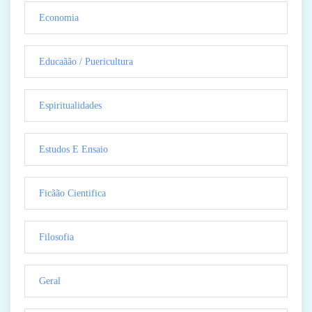
Economia
Educaãão / Puericultura
Espiritualidades
Estudos E Ensaio
Ficãão Cientifica
Filosofia
Geral