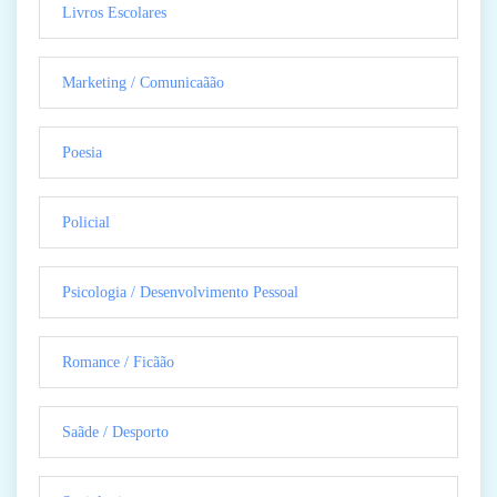
Livros Escolares
Marketing / Comunicaãão
Poesia
Policial
Psicologia / Desenvolvimento Pessoal
Romance / Ficãão
Saãde / Desporto