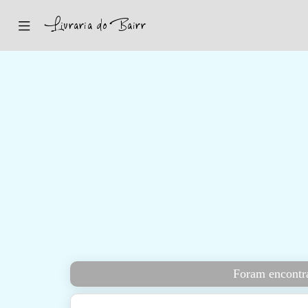
Inicio
Sugestões
Novidades
Promoções
Contactos
Iniciar Sessão
Foram encontra