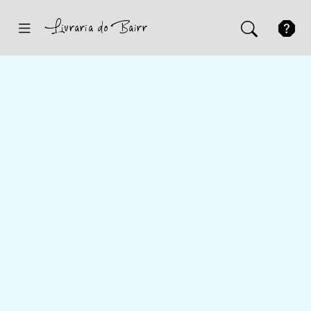
Inicio
Sugestões
Novidades
Promoções
Contactos
Iniciar Sessão