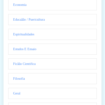
Economia
Educaãão / Puericultura
Espiritualidades
Estudos E Ensaio
Ficãão Cientifica
Filosofia
Geral