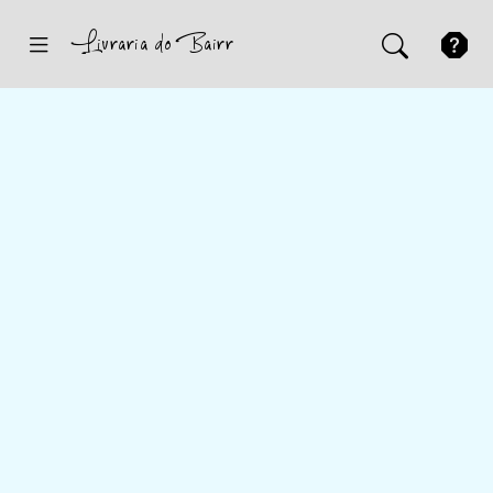
Inicio
Sugestões
Novidades
Promoções
Contactos
Iniciar Sessão