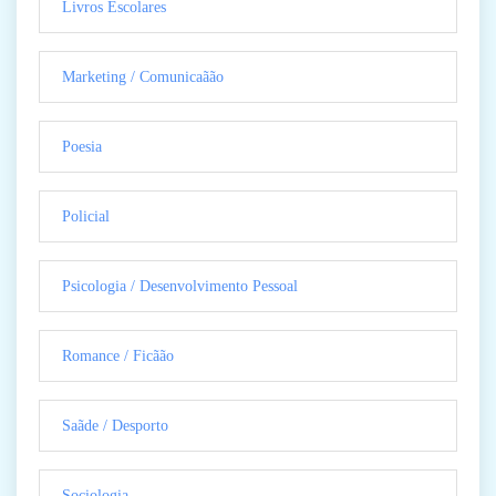
Livros Escolares
Marketing / Comunicaãão
Poesia
Policial
Psicologia / Desenvolvimento Pessoal
Romance / Ficãão
Saãde / Desporto
Sociologia