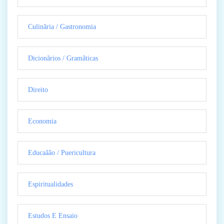
Culinãria / Gastronomia
Dicionãrios / Gramãticas
Direito
Economia
Educaãão / Puericultura
Espiritualidades
Estudos E Ensaio