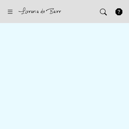
Inicio
Sugestões
Novidades
Promoções
Contactos
Iniciar Sessão