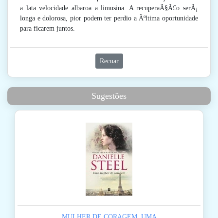
a lata velocidade albaroa a limusina. A recuperaÃ§Ã£o serÃ¡
longa e dolorosa, pior podem ter perdio a Ãºltima oportunidade
para ficarem juntos.
Recuar
Sugestões
MULHER DE CORAGEM, UMA