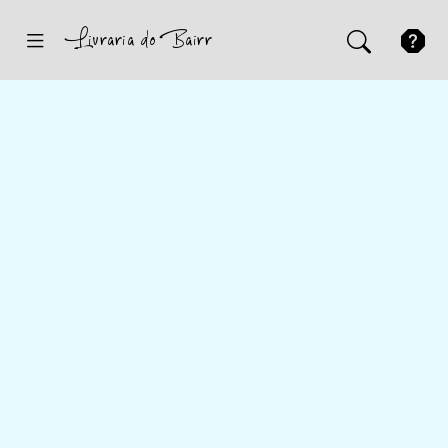
Inicio
Sugestões
Novidades
Promoções
Contactos
Iniciar Sessão