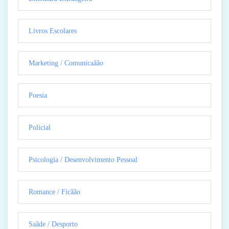
Livros Escolares
Marketing / Comunicaãão
Poesia
Policial
Psicologia / Desenvolvimento Pessoal
Romance / Ficãão
Saãde / Desporto