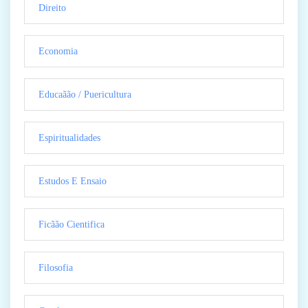
Direito
Economia
Educaãão / Puericultura
Espiritualidades
Estudos E Ensaio
Ficãão Cientifica
Filosofia