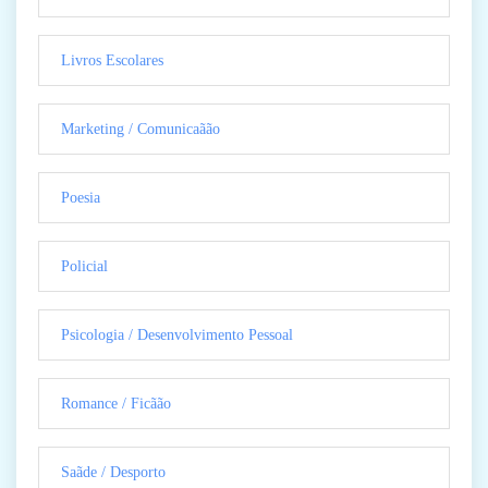
Livros Escolares
Marketing / Comunicaãão
Poesia
Policial
Psicologia / Desenvolvimento Pessoal
Romance / Ficãão
Saãde / Desporto