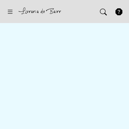
Inicio
Sugestões
Novidades
Promoções
Contactos
Iniciar Sessão