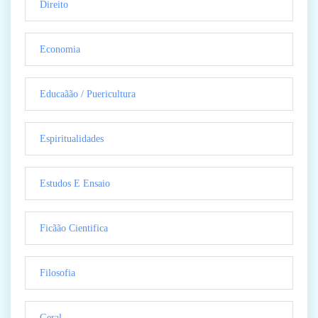
Direito
Economia
Educaãão / Puericultura
Espiritualidades
Estudos E Ensaio
Ficãão Cientifica
Filosofia
Geral