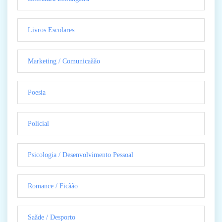
Livros Escolares
Marketing / Comunicaãão
Poesia
Policial
Psicologia / Desenvolvimento Pessoal
Romance / Ficãão
Saãde / Desporto