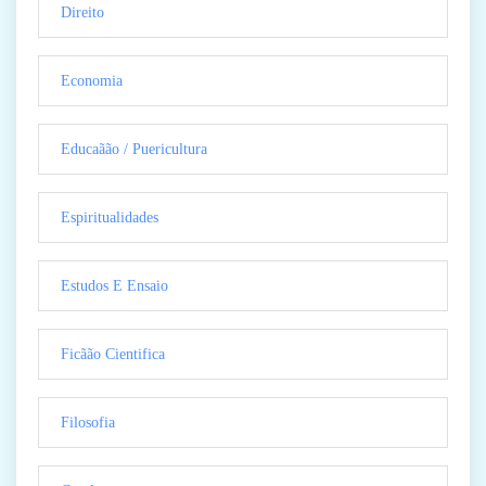
Direito
Economia
Educaãão / Puericultura
Espiritualidades
Estudos E Ensaio
Ficãão Cientifica
Filosofia