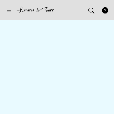
Inicio
Sugestões
Novidades
Promoções
Contactos
Iniciar Sessão