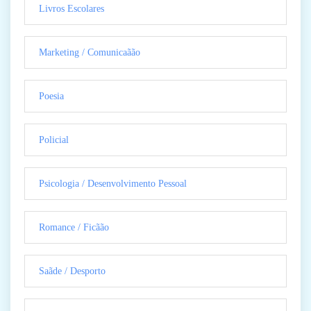
Livros Escolares
Marketing / Comunicaãão
Poesia
Policial
Psicologia / Desenvolvimento Pessoal
Romance / Ficãão
Saãde / Desporto