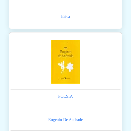
Erica
POESIA
Eugenio De Andrade