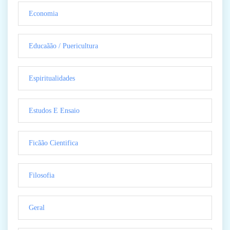
Economia
Educaãão / Puericultura
Espiritualidades
Estudos E Ensaio
Ficãão Cientifica
Filosofia
Geral