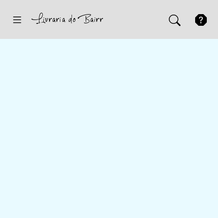
Inicio
Sugestões
Novidades
Promoções
Contactos
Iniciar Sessão