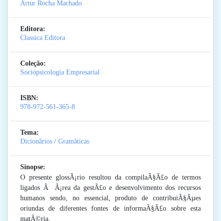
Artur Rocha Machado
Editora:
Classica Editora
Coleção:
Sociopsicologia Empresarial
ISBN:
978-972-561-365-8
Tema:
Dicionãrios / Gramãticas
Sinopse:
O presente glossÃ¡rio resultou da compilaÃ§Ã£o de termos
ligados Ã Ã¡rea da gestÃ£o e desenvolvimento dos recursos
humanos sendo, no essencial, produto de contribuiÃ§Ãµes
oriundas de diferentes fontes de informaÃ§Ã£o sobre esta
matÃ©ria.