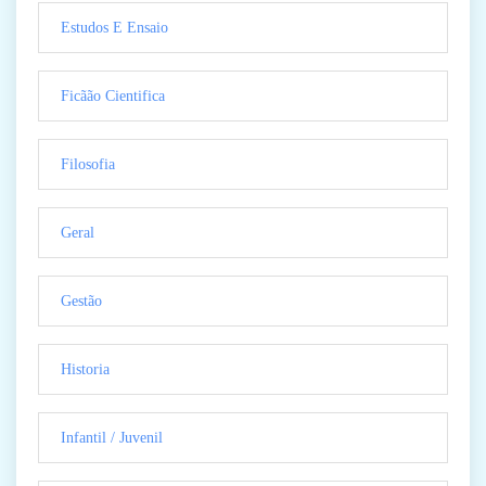
Estudos E Ensaio
Ficãão Cientifica
Filosofia
Geral
Gestão
Historia
Infantil / Juvenil