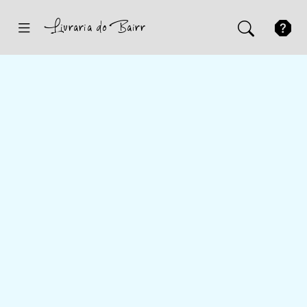
Inicio
Sugestões
Novidades
Promoções
Contactos
Iniciar Sessão