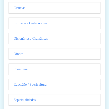
Ciencias
Culinãria / Gastronomia
Dicionãrios / Gramãticas
Direito
Economia
Educaãão / Puericultura
Espiritualidades