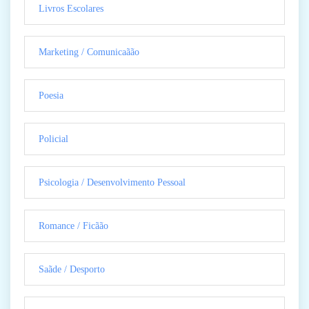
Livros Escolares
Marketing / Comunicaãão
Poesia
Policial
Psicologia / Desenvolvimento Pessoal
Romance / Ficãão
Saãde / Desporto