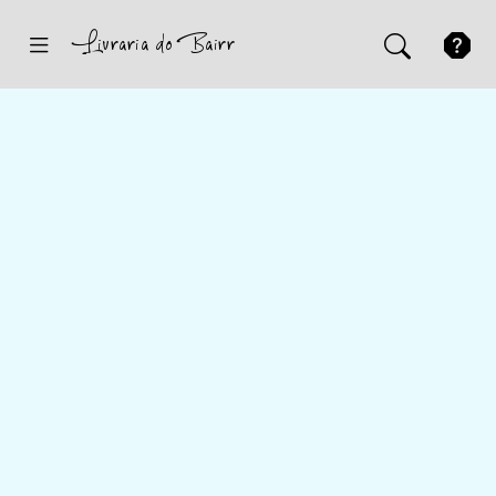
Inicio
Sugestões
Novidades
Promoções
Contactos
Iniciar Sessão