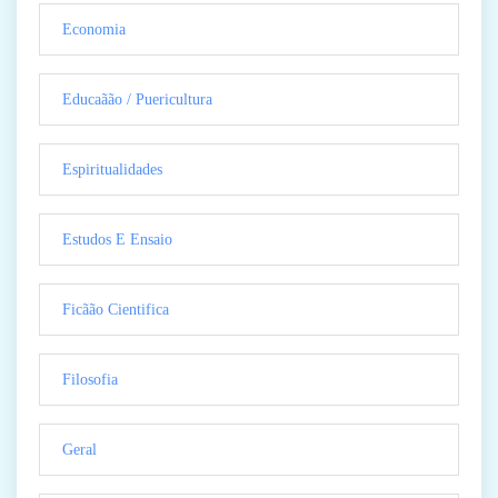
Economia
Educaãão / Puericultura
Espiritualidades
Estudos E Ensaio
Ficãão Cientifica
Filosofia
Geral